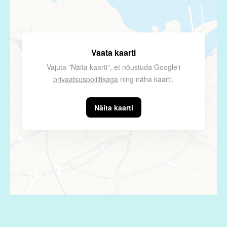
Vaata kaarti
Vajuta "Näita kaarti", et nõustuda Google'i
privaatsuspoliitikaga
ning näha kaarti.
Näita kaarti