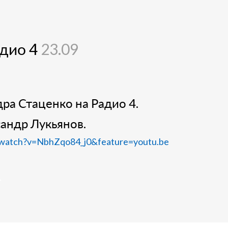
адио 4
23.09
ра Стаценко на Радио 4
.
сандр Лукьянов.
/watch?v=NbhZqo84_j0&feature=youtu.be